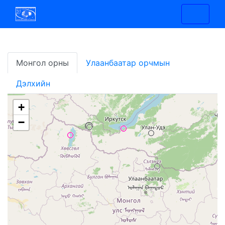
Монгол орны
Улаанбаатар орчмын
Дэлхийн
+
−