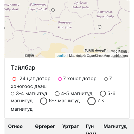
Leaflet
| Map data © OpenStreetMap contributors
Тайлбар
24 цаг дотор
7 хоног дотор
7
хоногоос дээш
3-4 магнитуд
4-5 магнитуд
5-6
магнитуд
6-7 магнитуд
7 <
магнитуд
Огноо
Өргөрөг
Уртраг
Гүн
Магнитуд
(км)