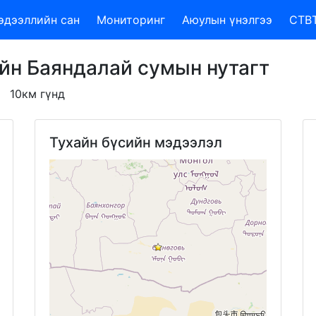
эдээллийн сан
Мониторинг
Аюулын үнэлгээ
CTB
ийн Баяндалай сумын нутагт
10км гүнд
Тухайн бүсийн мэдээлэл