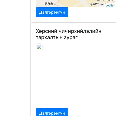
Leaflet
Дэлгэрэнгүй
Хөрсний чичирхийлэлийн
тархалтын зураг
Дэлгэрэнгүй