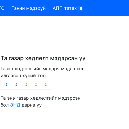
TO
Танин мэдэхүй
АПП татах
Та газар хөдлөлт мэдэрсэн үү
Газар хөдлөлтийг мэдэрч мэдээлэл
илгээсэн хүний тоо :
0
0
0
0
0
Та энэ газар хөдлөлтийг мэдэрсэн
бол
ЭНД
дарна уу