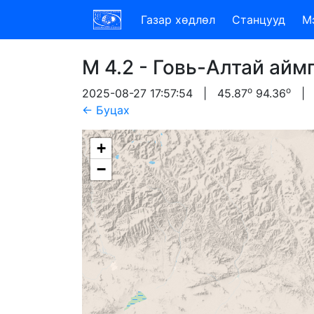
Газар хөдлөл
Станцууд
М
M 4.2 - Говь-Алтай айм
o
o
2025-08-27 17:57:54 | 45.87
94.36
| 1
← Буцах
+
−