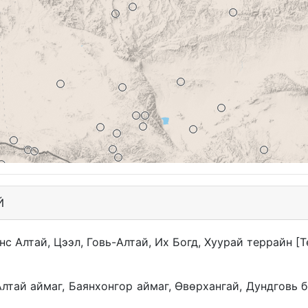
Й
нс Алтай, Цээл, Говь-Алтай, Их Богд, Хуурай террайн [
лтай аймаг, Баянхонгор аймаг, Өвөрхангай, Дундговь 