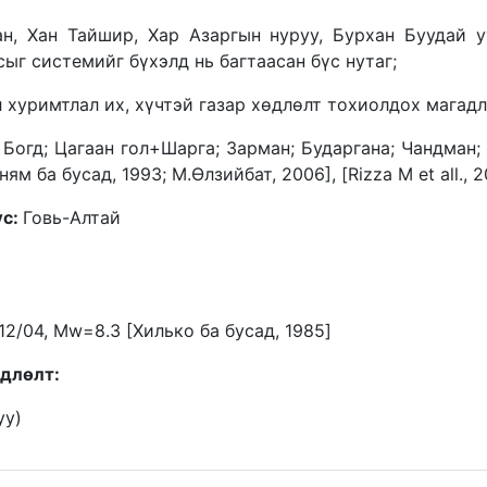
ан, Хан Тайшир, Хар Азаргын нуруу, Бурхан Буудай уу
сыг системийг бүхэлд нь багтаасан бүс нутаг;
 хуримтлал их, хүчтэй газар хөдлөлт тохиолдох магадл
 Богд; Цагаан гол+Шарга; Зарман; Бударгана; Чандман; 
м ба бусад, 1993; М.Өлзийбат, 2006], [Rizza М et all., 2
үс:
Говь-Алтай
12/04, Mw=8.3 [Хилько ба бусад, 1985]
өдлөлт:
уу)