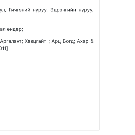
л, Гичгэний нуруу, Эдрэнгийн нуруу,
ал өндөр;
Аргалант; Хавцгайт ; Арц Богд; Ахар &
011]