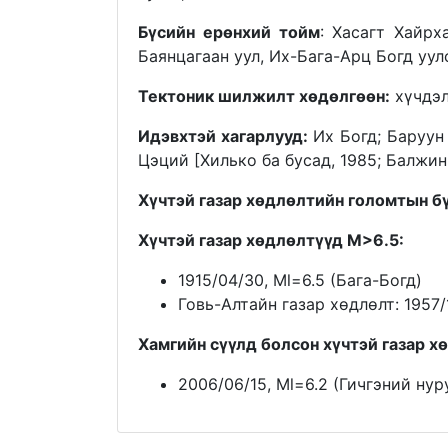
Бүсийн ерөнхий тойм
: Хасагт Хайрх
Баянцагаан уул, Их-Бага-Арц Богд уул
Тектоник шилжилт хөдөлгөөн:
хүчдэл
Идэвхтэй хагарлууд:
Их Богд; Баруун
Цэций [Хилько ба бусад, 1985; Балжиння
Хүчтэй газар хөдлөлтийн голомтын б
Хүчтэй газар хөдлөлтүүд M>6.5:
1915/04/30, Ml=6.5 (Бага-Богд)
Говь-Алтайн газар хөдлөлт: 1957/
Хамгийн сүүлд болсон хүчтэй газар х
2006/06/15, Ml=6.2 (Гичгэний нур