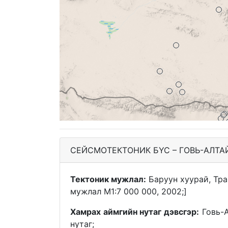
СЕЙСМОТЕКТОНИК БҮС – ГОВЬ-АЛТА
Тектоник мужлал:
Баруун хуурай, Тра
мужлал M1:7 000 000, 2002;]
Хамрах аймгийн нутаг дэвсгэр:
Говь-А
нутаг;