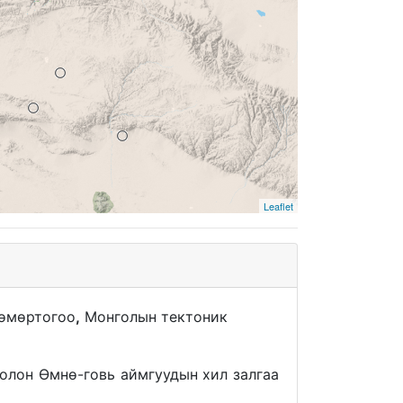
Leaflet
Төмөртогоо
,
Монголын тектоник
болон Өмнө-говь аймгуудын хил залгаа