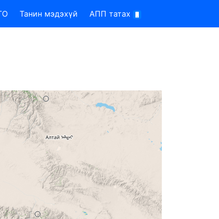
TO
Танин мэдэхүй
АПП татах