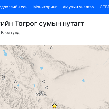
эдээллийн сан
Мониторинг
Аюулын үнэлгээ
CTB
гийн Төгрөг сумын нутагт
0км гүнд